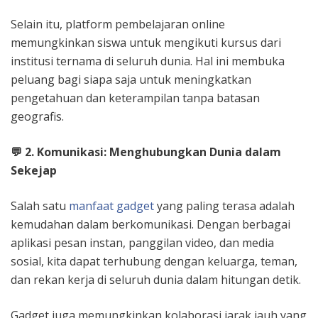
Selain itu, platform pembelajaran online
memungkinkan siswa untuk mengikuti kursus dari
institusi ternama di seluruh dunia. Hal ini membuka
peluang bagi siapa saja untuk meningkatkan
pengetahuan dan keterampilan tanpa batasan
geografis.
💬
2. Komunikasi: Menghubungkan Dunia dalam
Sekejap
Salah satu
manfaat gadget
yang paling terasa adalah
kemudahan dalam berkomunikasi. Dengan berbagai
aplikasi pesan instan, panggilan video, dan media
sosial, kita dapat terhubung dengan keluarga, teman,
dan rekan kerja di seluruh dunia dalam hitungan detik.
Gadget juga memungkinkan kolaborasi jarak jauh yang