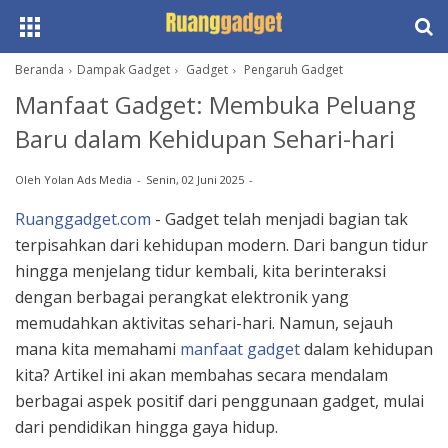
Beranda
Dampak Gadget
Gadget
Pengaruh Gadget
Manfaat Gadget: Membuka Peluang
Baru dalam Kehidupan Sehari-hari
Oleh
Yolan Ads Media
Senin, 02 Juni 2025
Ruanggadget.com
- Gadget telah menjadi bagian tak
terpisahkan dari kehidupan modern. Dari bangun tidur
hingga menjelang tidur kembali, kita berinteraksi
dengan berbagai perangkat elektronik yang
memudahkan aktivitas sehari-hari. Namun, sejauh
mana kita memahami
manfaat gadget
dalam kehidupan
kita? Artikel ini akan membahas secara mendalam
berbagai aspek positif dari penggunaan gadget, mulai
dari pendidikan hingga gaya hidup.