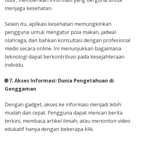
menjaga kesehatan.
Selain itu, aplikasi kesehatan memungkinkan
pengguna untuk mengatur pola makan, jadwal
olahraga, dan bahkan konsultasi dengan profesional
medis secara online. Ini menunjukkan bagaimana
teknologi dapat berkontribusi pada kesejahteraan
individu.
🌐
7. Akses Informasi: Dunia Pengetahuan di
Genggaman
Dengan gadget, akses ke informasi menjadi lebih
mudah dan cepat. Pengguna dapat mencari berita
terkini, membaca artikel ilmiah, atau menonton video
edukatif hanya dengan beberapa klik.