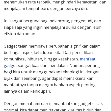
menemukan rute terbaik, menghindari kemacetan, dan
menjelajahi tempat baru dengan percaya diri.
Ini sangat berguna bagi pelancong, pengemudi, dan
siapa saja yang ingin menjelajahi dunia dengan lebih
efisien dan aman.
Gadget telah membawa perubahan signifikan dalam
berbagai aspek kehidupan kita. Dari pendidikan,
komunikasi, hiburan, hingga kesehatan,
manfaat
gadget
sangat luas dan mendalam. Namun, penting
bagi kita untuk menggunakan teknologi ini dengan
bijak dan seimbang, agar dapat memaksimalkan
manfaatnya tanpa mengorbankan aspek penting
lainnya dalam kehidupan.
Dengan memahami dan memanfaatkan gadget secara
optimal, kita dapat meningkatkan kualitas hidup dan