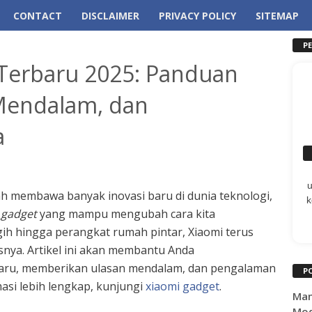
CONTACT
DISCLAIMER
PRIVACY POLICY
SITEMAP
P
 Terbaru 2025: Panduan
Mendalam, dan
a
h membawa banyak inovasi baru di dunia teknologi,
k
 gadget
yang mampu mengubah cara kita
gih hingga perangkat rumah pintar, Xiaomi terus
snya. Artikel ini akan membantu Anda
baru, memberikan ulasan mendalam, dan pengalaman
P
asi lebih lengkap, kunjungi
xiaomi gadget
.
Man
Mod