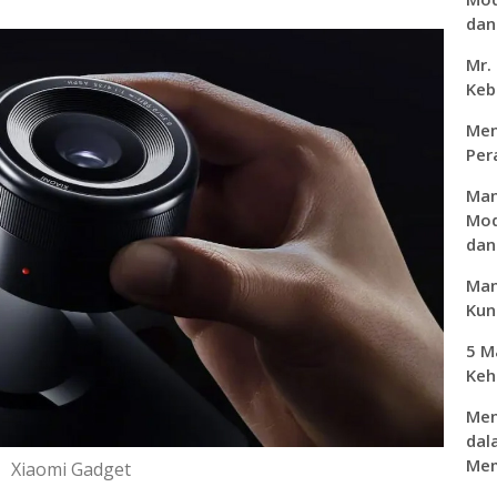
dan 
Mr.
Keb
Men
Per
Man
Mod
dan
Man
Kunc
5 M
Keh
Men
dal
Mem
Xiaomi Gadget