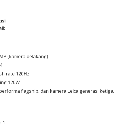
asi
il:
MP (kamera belakang)
4
sh rate 120Hz
ging 120W
performa flagship, dan kamera Leica generasi ketiga.
 1