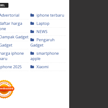
BEL
Advertorial
iphone terbaru
daftar harga
Laptop
one
NEWS
Dampak Gadget
Pengaruh
Gadget
Gadget
harga iphone
smartphone
baru
apple
iphone 2025
Xiaomi