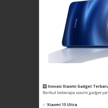
3️
Inovasi Xiaomi Gadget Terbaru
Berikut beberapa
xiaomi gadget
yan
✅
Xiaomi 15 Ultra