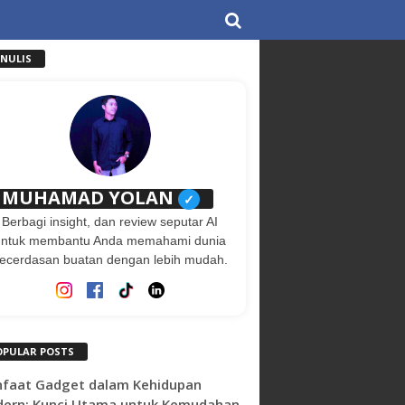
ENULIS
MUHAMAD YOLAN
✓
Berbagi insight, dan review seputar AI
untuk membantu Anda memahami dunia
ecerdasan buatan dengan lebih mudah.
OPULAR POSTS
faat Gadget dalam Kehidupan
ern: Kunci Utama untuk Kemudahan