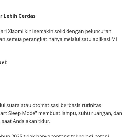
ar Lebih Cerdas
dari Xiaomi kini semakin solid dengan peluncuran
semua perangkat hanya melalui satu aplikasi Mi
bel
:
i suara atau otomatisasi berbasis rutinitas
Smart Sleep Mode" membuat lampu, suhu ruangan, dan
 saat Anda akan tidur.
ahun 2025 tidak hanya tentang teknologi, tetapi