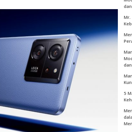
dan 
Mr.
Keb
Men
Per
Man
Mod
dan
Man
Kunc
5 M
Keh
Men
dal
Mem