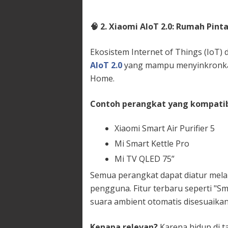
🧠
2. Xiaomi AIoT 2.0: Rumah Pint
Ekosistem Internet of Things (IoT) 
AIoT 2.0
yang mampu menyinkronkan 
Home.
Contoh perangkat yang kompati
Xiaomi Smart Air Purifier 5
Mi Smart Kettle Pro
Mi TV QLED 75”
Semua perangkat dapat diatur melalu
pengguna. Fitur terbaru seperti "
suara ambient otomatis disesuaikan
Kenapa relevan?
Karena hidup di t