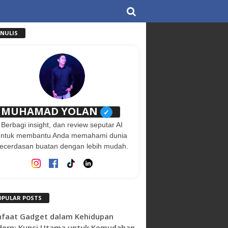
ENULIS
MUHAMAD YOLAN
✓
Berbagi insight, dan review seputar AI
untuk membantu Anda memahami dunia
ecerdasan buatan dengan lebih mudah.
OPULAR POSTS
faat Gadget dalam Kehidupan
ern: Kunci Utama untuk Kemudahan