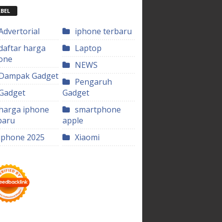
BEL
Advertorial
iphone terbaru
daftar harga
Laptop
one
NEWS
Dampak Gadget
Pengaruh
Gadget
Gadget
harga iphone
smartphone
baru
apple
iphone 2025
Xiaomi