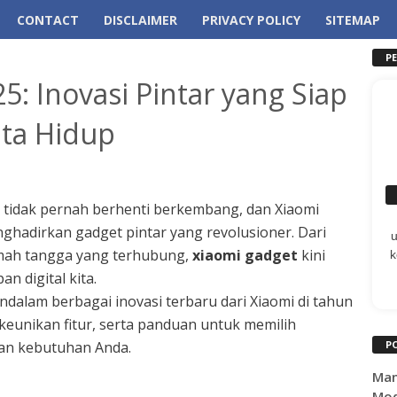
CONTACT
DISCLAIMER
PRIVACY POLICY
SITEMAP
P
: Inovasi Pintar yang Siap
ta Hidup
i tidak pernah berhenti berkembang, dan Xiaomi
nghadirkan gadget pintar yang revolusioner. Dari
umah tangga yang terhubung,
xiaomi gadget
kini
k
n digital kita.
ndalam berbagai inovasi terbaru dari Xiaomi di tahun
keunikan fitur, serta panduan untuk memilih
an kebutuhan Anda.
P
Man
Mod