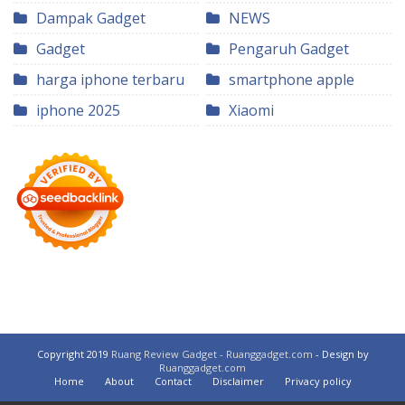
Dampak Gadget
NEWS
Gadget
Pengaruh Gadget
harga iphone terbaru
smartphone apple
iphone 2025
Xiaomi
Copyright 2019
Ruang Review Gadget - Ruanggadget.com
- Design by
Ruanggadget.com
Home
About
Contact
Disclaimer
Privacy policy