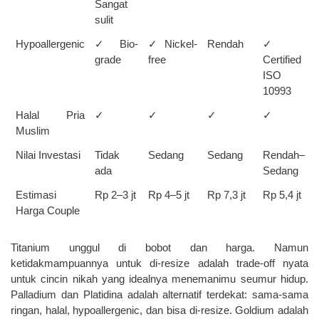
Sangat 
sulit
Hypoallergenic
✓ Bio-
✓ Nickel-
Rendah
✓ 
grade
free
Certified 
ISO 
10993
Halal Pria 
✓
✓
✓
✓
Muslim
Nilai Investasi
Tidak 
Sedang
Sedang
Rendah–
ada
Sedang
Estimasi 
Rp 2–3 jt
Rp 4–5 jt
Rp 7,3 jt
Rp 5,4 jt
Harga Couple
Titanium unggul di bobot dan harga. Namun 
ketidakmampuannya untuk di-resize adalah trade-off nyata 
untuk cincin nikah yang idealnya menemanimu seumur hidup. 
Palladium dan Platidina adalah alternatif terdekat: sama-sama 
ringan, halal, hypoallergenic, dan bisa di-resize. Goldium adalah 