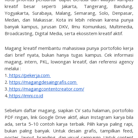
kreatif besar seperti Jakarta, Tangerang, Bandung, 
Yogyakarta, Surabaya, Malang, Semarang, Solo, Denpasar, 
Medan, dan Makassar. Kota ini lebih relevan karena punya 
banyak kampus, jurusan DKV, Ilmu Komunikasi, Multimedia, 
Broadcasting, Digital Media, serta ekosistem kreatif aktif.
Magang kreatif membantu mahasiswa punya portofolio kerja 
dari brief nyata, bukan hanya tugas kampus. Cek informasi 
magang, intern, PKL, lowongan kreatif, dan referensi agency 
melalui :
1.
 https://pekerja.com 
2. 
https://magangdesaingrafis.com 
3.
 https://magangcontentcreator.com/
4.
 https://imni.co.id
Sebelum daftar magang, siapkan CV satu halaman, portofolio 
PDF ringan, link Google Drive aktif, akun Instagram karya bila 
ada, serta 5–10 contoh karya terbaik. Pilih karya paling rapi, 
bukan paling banyak. Untuk desain grafis, tampilkan feed, 
poster, layout, branding, dan visual campaign. Untuk content 