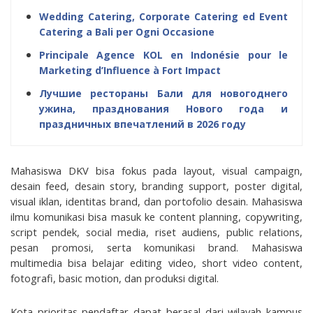
Wedding Catering, Corporate Catering ed Event
Catering a Bali per Ogni Occasione
Principale Agence KOL en Indonésie pour le
Marketing d’Influence à Fort Impact
Лучшие рестораны Бали для новогоднего
ужина, празднования Нового года и
праздничных впечатлений в 2026 году
Mahasiswa DKV bisa fokus pada layout, visual campaign, 
desain feed, desain story, branding support, poster digital, 
visual iklan, identitas brand, dan portofolio desain. Mahasiswa 
ilmu komunikasi bisa masuk ke content planning, copywriting, 
script pendek, social media, riset audiens, public relations, 
pesan promosi, serta komunikasi brand. Mahasiswa 
multimedia bisa belajar editing video, short video content, 
fotografi, basic motion, dan produksi digital.
Kota prioritas pendaftar dapat berasal dari wilayah kampus 