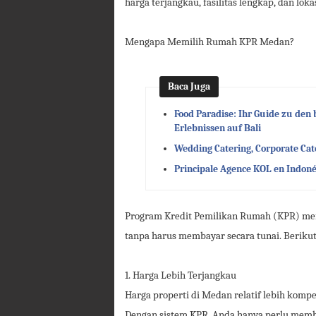
harga terjangkau, fasilitas lengkap, dan lokas
Mengapa Memilih Rumah KPR Medan?
Baca Juga
Food Paradise: Ihr Guide zu den 
Erlebnissen auf Bali
Wedding Catering, Corporate Cate
Principale Agence KOL en Indonés
Program Kredit Pemilikan Rumah (KPR) menj
tanpa harus membayar secara tunai. Berik
1. Harga Lebih Terjangkau
Harga properti di Medan relatif lebih kompet
Dengan sistem KPR, Anda hanya perlu memba