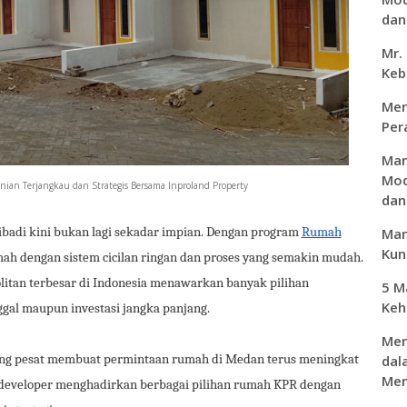
dan 
Mr.
Keb
Men
Per
Man
Mod
an Terjangkau dan Strategis Bersama Inproland Property
dan
ibadi kini bukan lagi sekadar impian. Dengan program
Rumah
Man
Kunc
mah dengan sistem cicilan ringan dan proses yang semakin mudah.
litan terbesar di Indonesia menawarkan banyak pilihan
5 M
Keh
ggal maupun investasi jangka panjang.
Men
ang pesat membuat permintaan rumah di Medan terus meningkat
dal
Mem
 developer menghadirkan berbagai pilihan rumah KPR dengan