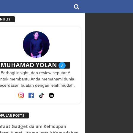
ENULIS
MUHAMAD YOLAN
✓
Berbagi insight, dan review seputar AI
untuk membantu Anda memahami dunia
ecerdasan buatan dengan lebih mudah.
OPULAR POSTS
faat Gadget dalam Kehidupan
ern: Kunci Utama untuk Kemudahan