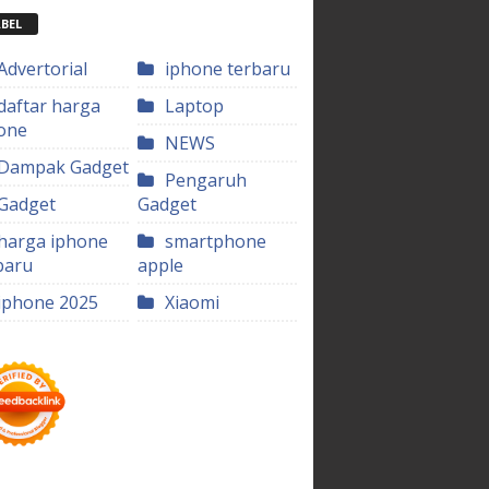
BEL
Advertorial
iphone terbaru
daftar harga
Laptop
one
NEWS
Dampak Gadget
Pengaruh
Gadget
Gadget
harga iphone
smartphone
baru
apple
iphone 2025
Xiaomi