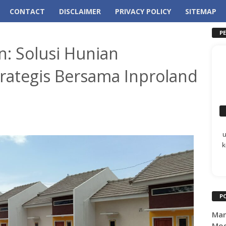
CONTACT
DISCLAIMER
PRIVACY POLICY
SITEMAP
P
 Solusi Hunian
rategis Bersama Inproland
k
P
Man
Mod