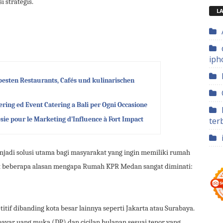
i strategis.
LA
iph
besten Restaurants, Cafés und kulinarischen
ring ed Event Catering a Bali per Ogni Occasione
ie pour le Marketing d’Influence à Fort Impact
ter
adi solusi utama bagi masyarakat yang ingin memiliki rumah
ut beberapa alasan mengapa Rumah KPR Medan sangat diminati:
itif dibanding kota besar lainnya seperti Jakarta atau Surabaya.
yar uang muka (DP) dan cicilan bulanan sesuai tenor yang