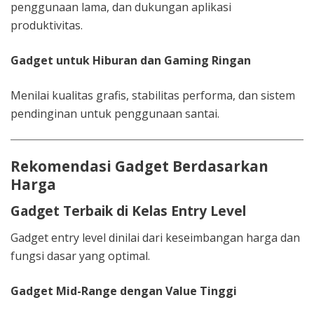
penggunaan lama, dan dukungan aplikasi
produktivitas.
Gadget untuk Hiburan dan Gaming Ringan
Menilai kualitas grafis, stabilitas performa, dan sistem
pendinginan untuk penggunaan santai.
Rekomendasi Gadget Berdasarkan
Harga
Gadget Terbaik di Kelas Entry Level
Gadget entry level dinilai dari keseimbangan harga dan
fungsi dasar yang optimal.
Gadget Mid-Range dengan Value Tinggi