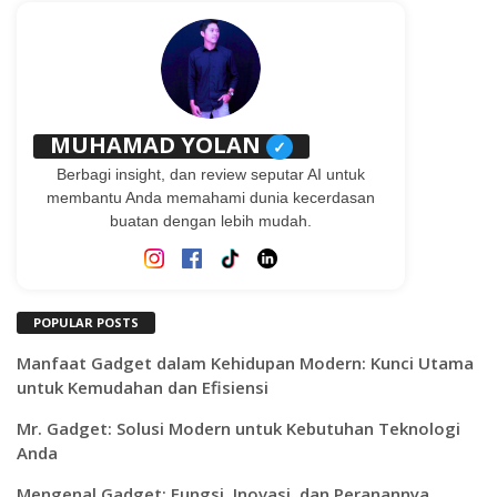
MUHAMAD YOLAN
✓
Berbagi insight, dan review seputar AI untuk
membantu Anda memahami dunia kecerdasan
buatan dengan lebih mudah.
POPULAR POSTS
Manfaat Gadget dalam Kehidupan Modern: Kunci Utama
untuk Kemudahan dan Efisiensi
Mr. Gadget: Solusi Modern untuk Kebutuhan Teknologi
Anda
Mengenal Gadget: Fungsi, Inovasi, dan Peranannya