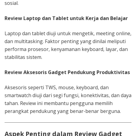
sosial.
Review Laptop dan Tablet untuk Kerja dan Belajar
Laptop dan tablet diuji untuk mengetik, meeting online,
dan multitasking. Faktor penting yang dinilai meliputi
performa prosesor, kenyamanan keyboard, layar, dan
stabilitas sistem.
Review Aksesoris Gadget Pendukung Produktivitas
Aksesoris seperti TWS, mouse, keyboard, dan
smartwatch diuji dari segi fungsi, konektivitas, dan daya
tahan. Review ini membantu pengguna memilih
perangkat pendukung yang benar-benar berguna.
Aspek Penting dalam Review Gadget