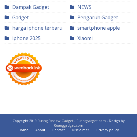
Dampak Gadget
NEWS
Gadget
Pengaruh Gadget
harga iphone terbaru
smartphone apple
iphone 2025
Xiaomi
Copyright 2019
Ruang Review Gadget - Ruanggadget.com
- Design by
Ruanggadget.com
Home
About
Contact
Disclaimer
Privacy policy